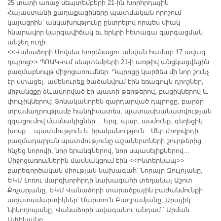
25 տարի առաջ սեպտեմբերի 21-ին Խորհրդային
Հայաստանի քաղաքացիները պատմական որոշում
կայացրին` անկախությունը ընտրելով որպես միակ
հնարավոր կարգավիճակ եւ երկրի հետագա զարգացման
անշեղ ուղի:
<<Վանաձորի Մովսես Խորենացու անվան համար 17 ավագ
դպրոց>> ՊՈԱԿ-ում սեպտեմբերի 21-ի առթիվ անցկացվեցին
բազմաբնույթ միջոցառում
ներ: Դպրոցը կարծես մի նոր շունչ
էր ստացել. ամենուրեք ծածանվում էին եռագույն դրոշներ,
միջանցքը ձևավորված էր պատի թերթերով, բացիկներով և
փուչիկներով: Տոնականորեն զարդարված դպրոցը, բարձր
տրամադրությամբ հանդիսատես, պատասխանատվության
զգացումով մասնակիցներ… Երգ, պար, ասմունք, գեղեցիկ
խոսք… պատմություն և իրականություն…Մեր ժողովրդի
բազմադարյան պատմությունը աշակերտների շուրթերից
հնչեց նորովի, նոր երանգներով, նոր սպասելիքներով…
Միջոցառումներին մասնակցում էին <<Ինտերկապ>>
բարեգործական միության նախագահ՝ Նորայր Զուլոյանը,
ԵԿՄ Լոռու մարզխորհրդի նախագահի տեղակալ Աշոտ
Քոչարյանը, ԵԿՄ Վանաձորի տարածքային բաժանմունքի
ազատամարտիկներ՝ Մարտուն Բաղրամյանը, Արայիկ
Նիկողոսյանը, Վանաձորի ավագանու անդամ ՝ Արման
Ափինյանը: