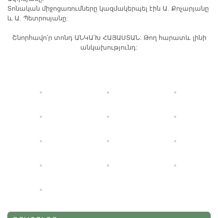
Տոնական միջոցառումները կազմակերպել էին Ա. Քոչարյանը
և Ա. Պետրոսյանը:
Շնորհավո՛ր տոնդ ԱՆԿԱ՛Խ ՀԱՅԱՍՏԱՆ: Թող հարատև լինի
անկախությունդ: