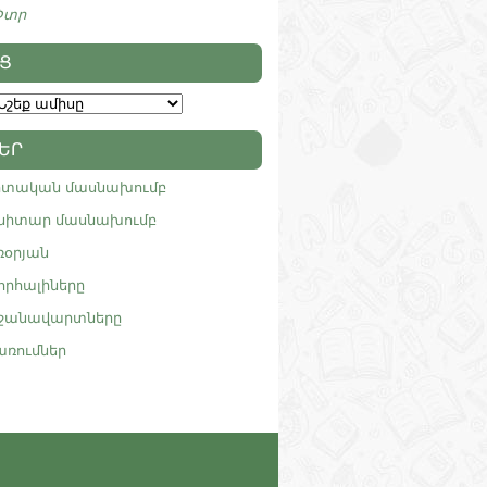
Փտր
Ց
ԵՐ
իտական մասնախումբ
նիտար մասնախումբ
ռօրյան
որհալիները
րջանավարտները
առումներ