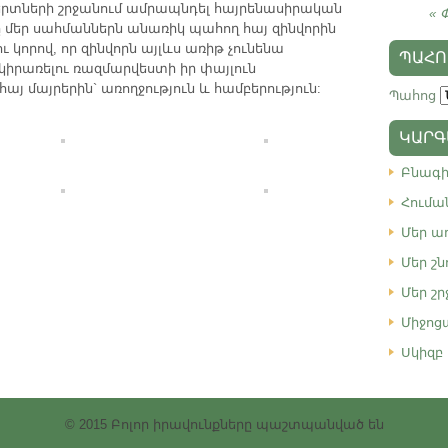
րտների շրջանում ամրապնդել հայրենասիրական
« 
 մեր սահմաններն անառիկ պահող հայ զինվորին
ւ կորով, որ զինվորն այլևս առիթ չունենա
ՊԱՀՈ
րառելու ռազմարվեստի իր փայլուն
հայ մայրերին` առողջություն և համբերություն:
Պահոց
ԿԱՐԳ
Բնագ
Հումա
Մեր ա
Մեր շն
Մեր շ
Միջոց
Սկիզբ
© 2015 Բոլոր իրավունքները պաշտպանված են