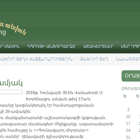
Ր ՄԱՍԻՆ
ԴՊՐՈՑԻ ԱՆՑՈՒԴԱՐՁԸ
ԱՇԱԿԵՐՏՆԵՐ
ՄԵՐ ԴՊ
ԱՓՈՒՐ ՏԵՂԻ ՀԱՅՏԱՐԱՐՈՒԹՅՈՒՆ
ԹԱՓՈՒՐ ՏԵՂ
ՆԱԽԱԳԾԵՐ
ՕՐԱՑ
ամյակ
ՕԳՈՍՏՈ
2018թ. հունվարի 30-ին Վանաձորի Մ.
Ե
Ե
Խորենացու անվան թիվ 17ա/դ
րոսյանը կազմակերպել էր համադպրոցական
3
ի 26-ամյակին:
10
ոռու մարզպետարանի աշխատակազմի կրթության,
17
ան առաջատար մասնագետ Մելիքյանը, ազատամարտի
ին համույթը և <<Գունազարդ մոլորակ>>
24
 սաներ` ղեկավարի գլխավորությամբ:
31