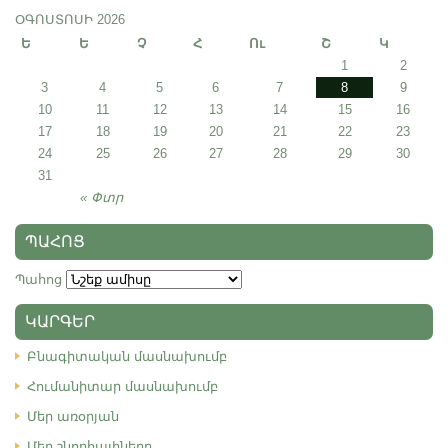
ՕԳՈՍՏՈՍԻ 2026
Ե
Ե
Չ
Հ
Ու
Շ
Կ
1
2
3
4
5
6
7
8
9
10
11
12
13
14
15
16
17
18
19
20
21
22
23
24
25
26
27
28
29
30
31
« Փտր
ՊԱՀՈՑ
Պահոց
ԿԱՐԳԵՐ
Բնագիտական մասնախումբ
Հումանիտար մասնախումբ
Մեր առօրյան
Մեր շնորհալիները