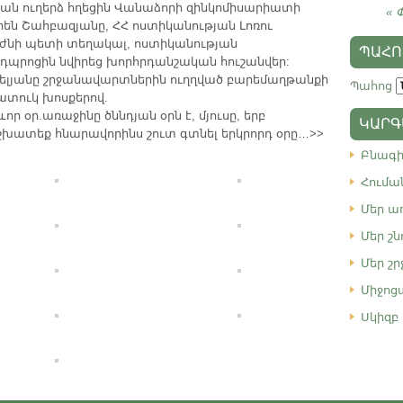
ան ուղերձ հղեցին Վանաձորի զինկոմիսարիատի
« 
են Շահբազյանը, ՀՀ ոստիկանության Լոռու
աժնի պետի տեղակալ, ոստիկանության
ՊԱՀՈ
դպրոցին նվիրեց խորհրդանշական հուշանվեր:
լյանը շրջանավարտներին ուղղված բարեմաղթանքի
Պահոց
ատուկ խոսքերով.
որ օր.առաջինը ծննդյան օրն է, մյուսը, երբ
ԿԱՐԳ
: Աշխատեք հնարավորինս շուտ գտնել երկրորդ օրը…>>
Բնագ
Հումա
Մեր ա
Մեր շն
Մեր շ
Միջոց
Սկիզբ