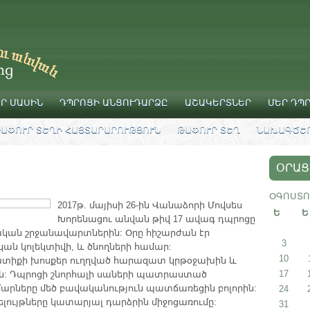
Ր ՄԱՍԻՆ
ԴՊՐՈՑԻ ԱՆՑՈՒԴԱՐՁԸ
ԱՇԱԿԵՐՏՆԵՐ
ՄԵՐ ԴՊ
ԱՓՈՒՐ ՏԵՂԻ ՀԱՅՏԱՐԱՐՈՒԹՅՈՒՆ
ԹԱՓՈՒՐ ՏԵՂ
ՆԱԽԱԳԾԵՐ
ՕՐԱՑ
ՕԳՈՍՏՈ
2017թ. մայիսի 26-ին Վանաձորի Մովսես
Ե
Ե
Խորենացու անվան թիվ 17 ավագ դպրոցը
ական շրջանավարտներին: Օրը հիշարժան էր
3
ն կոլեկտիվի, և ծնողների համար:
10
խտիքի խոսքեր ուղղված հարազատ կրթօջախին և
17
ին: Դպրոցի շնորհալի սաների պատրաստած
մարները մեծ բավականություն պատճառեցին բոլորին:
24
ելույթները կատարյալ դարձրին միջոցառումը:
31