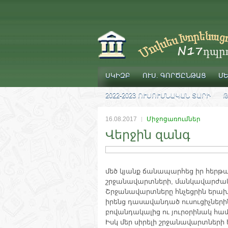
ՍԿԻԶԲ
ՈՒՍ. ԳՈՐԾԸՆԹԱՑ
ՄԵ
2022-2023 ՈՒՍՈՒՄՆԱԿԱՆ ՏԱՐԻ
Թ
16.08.2017
Միջոցառումներ
Վերջին զանգ
մեծ կյանք ճանապարհեց իր հերթ
շրջանավարտների, մանկավարժակա
Շրջանավարտները հնչեցրին երա
իրենց դասավանդած ուսուցիչներ
բովանդակալից ու յուրօրինակ հա
Իսկ մեր սիրելի շրջանավարտների 