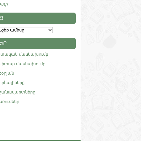
Փտր
Ց
ԵՐ
իտական մասնախումբ
նիտար մասնախումբ
ռօրյան
որհալիները
րջանավարտները
առումներ