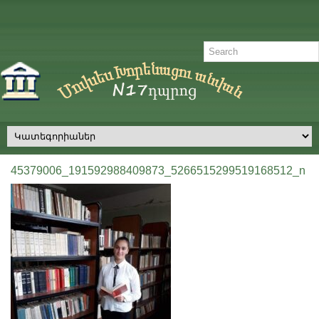
45379006_191592988409873_5266515299519168512_n