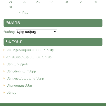
24
25
26
27
28
29
30
31
« Փտր
ՊԱՀՈՑ
Պահոց
ԿԱՐԳԵՐ
Բնագիտական մասնախումբ
Հումանիտար մասնախումբ
Մեր առօրյան
Մեր շնորհալիները
Մեր շրջանավարտները
Միջոցառումներ
Սկիզբ