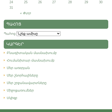
24
25
26
27
28
29
30
31
« Փտր
ՊԱՀՈՑ
Պահոց
ԿԱՐԳԵՐ
Բնագիտական մասնախումբ
Հումանիտար մասնախումբ
Մեր առօրյան
Մեր շնորհալիները
Մեր շրջանավարտները
Միջոցառումներ
Սկիզբ