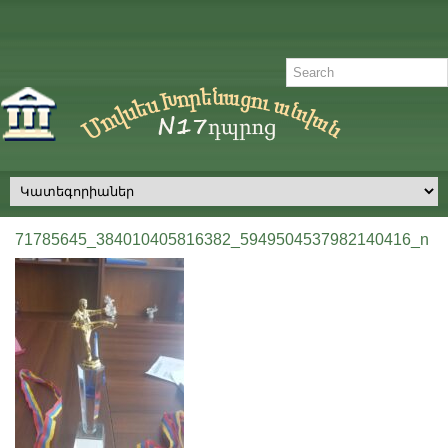
71785645_384010405816382_5949504537982140416_n